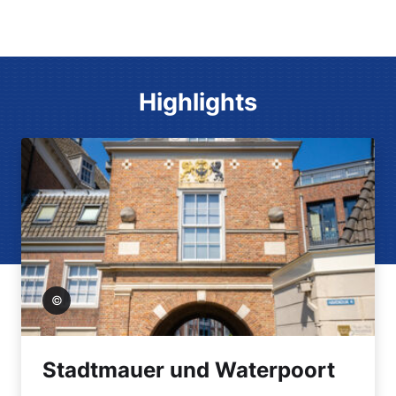
Highlights
de Tiel
Stadtmauer und Waterpoort