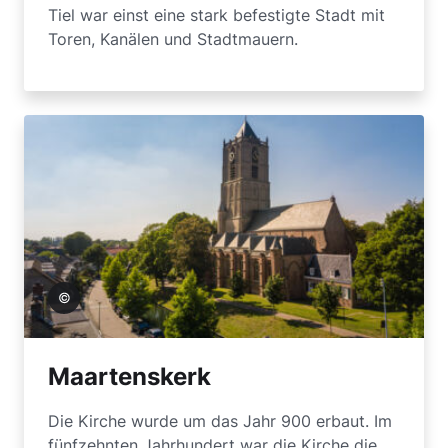
Tiel war einst eine stark befestigte Stadt mit
Toren, Kanälen und Stadtmauern.
de Tiel
Maartenskerk
Die Kirche wurde um das Jahr 900 erbaut. Im
fünfzehnten Jahrhundert war die Kirche die