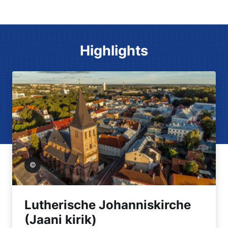
Highlights
it Grihin
Lutherische Johanniskirche
(Jaani kirik)