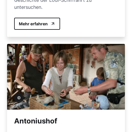
untersuchen.
Mehr erfahren
in Toom
Antoniushof