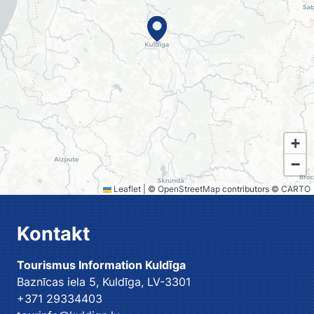
+
−
Leaflet
|
©
OpenStreetMap
contributors ©
CARTO
Kontakt
Tourismus Information Kuldīga
Baznīcas iela 5, Kuldīga, LV-3301
+371 29334403