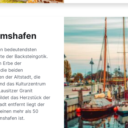
umshafen
en bedeutendsten
te der Backsteingotik.
 Erbe der
 die beiden
n der Altstadt, die
und das Kulturzentrum
Lausitzer Granit
ildet das Herzstück der
adt entfernt liegt der
einen mehr als 50
shafen ist.