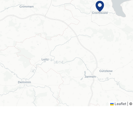
Leaflet
|