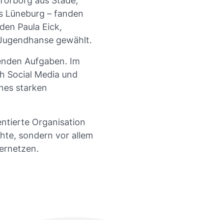
 Torborg aus Stade,
us Lüneburg – fanden
den Paula Eick,
 Jugendhanse gewählt.
henden Aufgaben. Im
h Social Media und
ines starken
ntierte Organisation
chte, sondern vor allem
ernetzen.