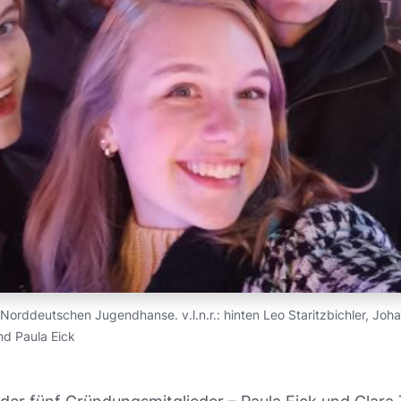
Norddeutschen Jugendhanse. v.l.n.r.: hinten Leo Staritzbichler, Joh
nd Paula Eick