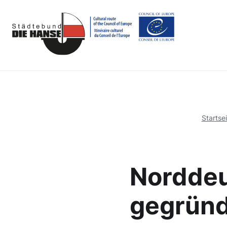
Startsei
Nordde
gegrün