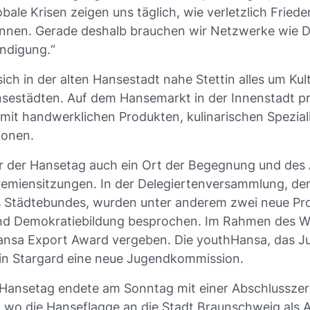
bale Krisen zeigen uns täglich, wie verletzlich Fried
nnen. Gerade deshalb brauchen wir Netzwerke wie D
ändigung.“
sich in der alten Hansestadt nahe Stettin alles um Kul
sestädten. Auf dem Hansemarkt in der Innenstadt prä
mit handwerklichen Produkten, kulinarischen Spezial
tionen.
ar der Hansetag auch ein Ort der Begegnung und des 
remiensitzungen. In der Delegiertenversammlung, d
 Städtebundes, wurden unter anderem zwei neue Pro
d Demokratiebildung besprochen. Im Rahmen des W
Hansa Export Award vergeben. Die youthHansa, das 
in Stargard eine neue Jugendkommission.
e Hansetag endete am Sonntag mit einer Abschlussze
 wo die Hanseflagge an die Stadt Braunschweig als A