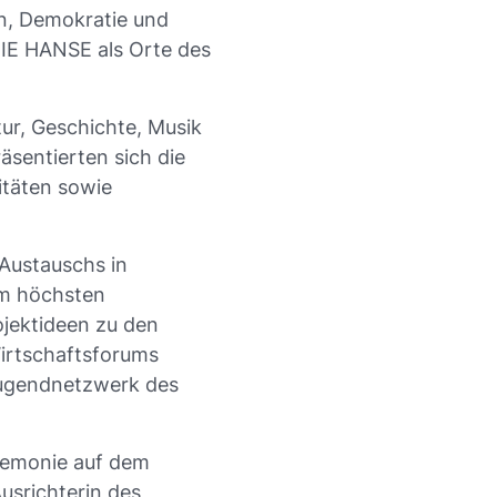
en, Demokratie und
IE HANSE als Orte des
tur, Geschichte, Musik
sentierten sich die
itäten sowie
Austauschs in
em höchsten
jektideen zu den
irtschaftsforums
Jugendnetzwerk des
remonie auf dem
usrichterin des